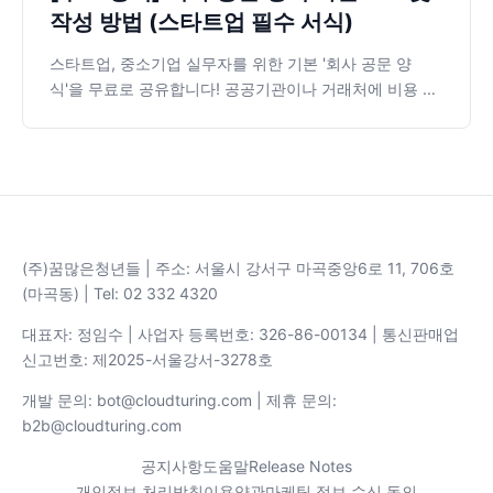
작성 방법 (스타트업 필수 서식)
스타트업, 중소기업 실무자를 위한 기본 '회사 공문 양
식'을 무료로 공유합니다! 공공기관이나 거래처에 비용 청
구, 협조 요청을 할 때 막막하셨다면 꼭 확인해 보세요. 공
문에 들어갈 필수 항목부터 쉽게 다운로드하여 수정할 수
있는 구글 문서 활용법, 직인 삽입 꿀팁까지 클라우드튜링
에서 한 번에 정리해 드립니다.
(주)꿈많은청년들 | 주소: 서울시 강서구 마곡중앙6로 11, 706호
(마곡동) | Tel: 02 332 4320
대표자: 정임수 | 사업자 등록번호: 326-86-00134 | 통신판매업
신고번호: 제2025-서울강서-3278호
개발 문의: bot@cloudturing.com | 제휴 문의:
b2b@cloudturing.com
공지사항
도움말
Release Notes
개인정보 처리방침
이용약관
마케팅 정보 수신 동의