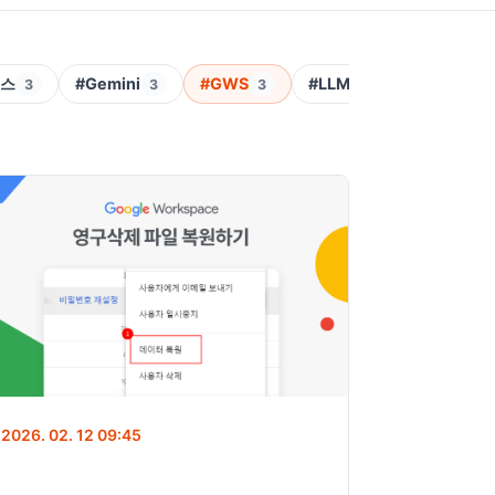
이스
#Gemini
#GWS
#LLM
#Priority 
3
3
3
3
2026. 02. 12 09:45