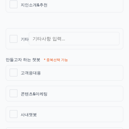
지인소개&추천
기타
만들고자 하는 챗봇
* 중복선택 가능
고객응대용
콘텐츠&마케팅
사내챗봇