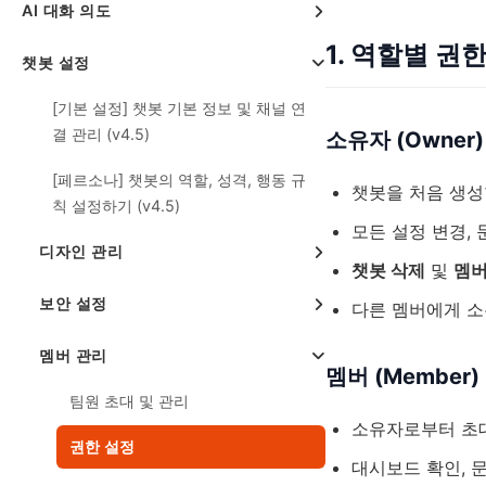
AI 대화 의도
1. 역할별 권
챗봇 설정
[기본 설정] 챗봇 기본 정보 및 채널 연
결 관리 (v4.5)
소유자 (Owner)
[페르소나] 챗봇의 역할, 성격, 행동 규
챗봇을 처음 생성
칙 설정하기 (v4.5)
모든 설정 변경,
디자인 관리
챗봇 삭제
및
멤버
보안 설정
다른 멤버에게 소유
멤버 관리
멤버 (Member)
팀원 초대 및 관리
소유자로부터 초
권한 설정
대시보드 확인, 