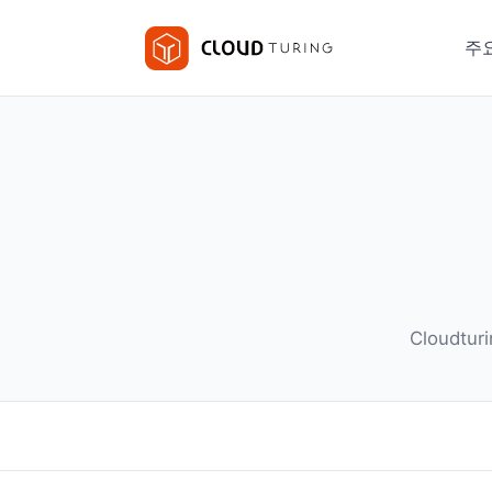
주
Cloudt