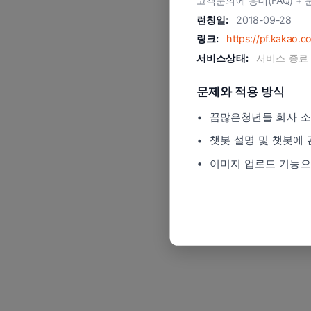
고객문의에 응대(FAQ) +
런칭일:
2018-09-28
링크:
https://pf.kakao.c
서비스상태:
서비스 종료
문제와 적용 방식
꿈많은청년들 회사 소
챗봇 설명 및 챗봇에 
이미지 업로드 기능으