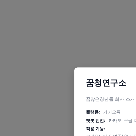
꿈청연구소
꿈많은청년들 회사 소개
플랫폼:
카카오톡
챗봇 엔진:
카카오, 구글 Di
적용 기능: