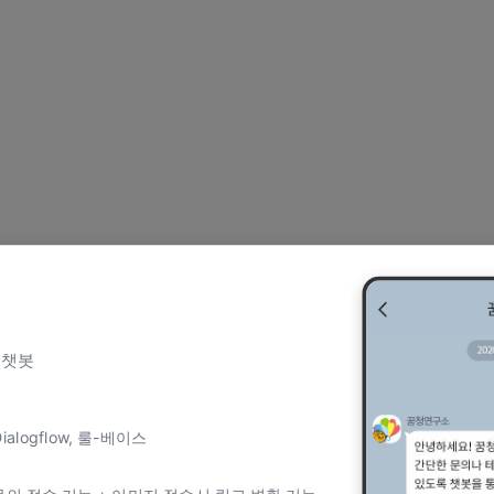
 챗봇
alogflow, 룰-베이스