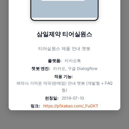
삼일제약 티어실원스
티어실원스 제품 안내 챗봇
플랫폼:
카카오톡
챗봇 엔진:
카카오, 구글 Dialogflow
적용 기능:
제약사 가까운 약국(판매점) 안내 챗봇 (개발형 + FAQ
형)
런칭일:
2019-07-10
링크:
https://pf.kakao.com/_FuGKT
서비스상태:
서비스 종료
문제와 적용 방식