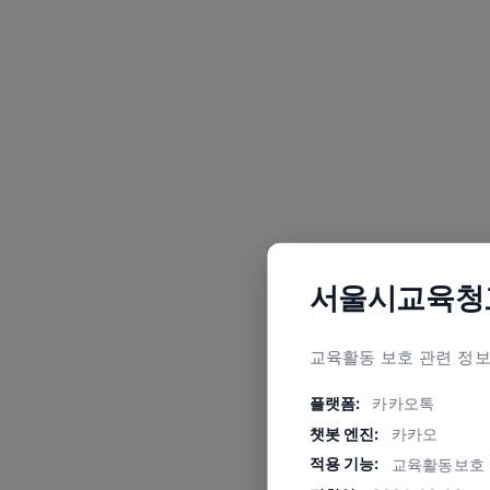
서울시교육청
교육활동 보호 관련 정보
플랫폼:
카카오톡
챗봇 엔진:
카카오
적용 기능:
교육활동보호 