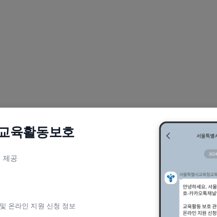
교육활동보호
 제공
및 온라인 지원 신청 정보