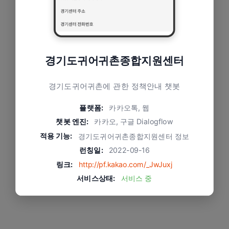
경기도귀어귀촌종합지원센터
경기도귀어귀촌에 관한 정책안내 챗봇
플랫폼:
카카오톡, 웹
챗봇 엔진:
카카오, 구글 Dialogflow
적용 기능:
경기도귀어귀촌종합지원센터 정보
런칭일:
2022-09-16
링크:
http://pf.kakao.com/_JwJuxj
서비스상태:
서비스 중
문제와 적용 방식
버튼을 누르는 방식으로 귀어귀촌 정보 확인 가