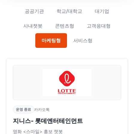
공공기관
학교/대학교
대기업
사내챗봇
콘텐츠형
고객응대형
마케팅형
서비스형
운영 종료
카카오톡
지니스- 롯데엔터테인먼트
영화 <스마일> 홍보 챗봇