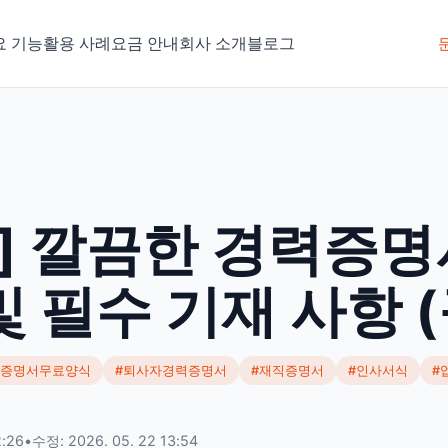
요 기능
활용 사례
요금 안내
회사 소개
블로그
] 깔끔한 경력증명
 필수 기재 사항 (
력증명서무료양식
#퇴사자경력증명서
#재직증명서
#인사서식
#
2:26
•
수정: 2026. 05. 22 13:54