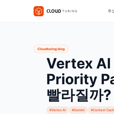
주
Cloudturing blog
Vertex A
Priorit
빨라질까?
#Vertex AI
#Gemini
#Context Cach