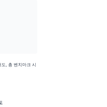
도, 총 벤치마크 시
도