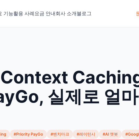
요 기능
활용 사례
요금 안내
회사 소개
블로그
I Context Cachi
y PayGo, 실제로 얼
ing
#Priority PayGo
#벤치마크
#레이턴시
#AI 챗봇
#Googl